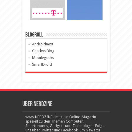
Blogroll
Androidnext
Caschys Blog
Mobilegeeks
SmartDroid
Über Nerdzine
www.NERDZINE.de ist ein Online-Magazin
speziell zu den Themen Computer,
Smartphones, Gadgets und Technologie. Folge
uns über Twitter und Facebook, um News zu