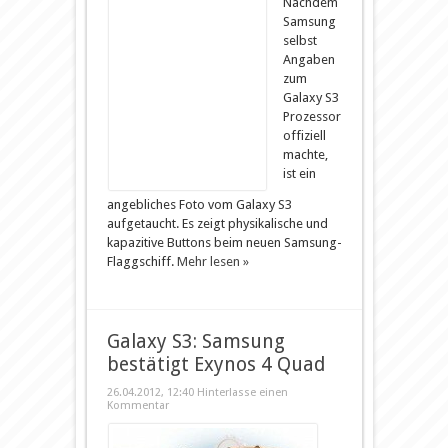
Nachdem
Samsung
selbst
Angaben
zum
Galaxy S3
Prozessor
offiziell
machte,
ist ein
angebliches Foto vom Galaxy S3
aufgetaucht. Es zeigt physikalische und
kapazitive Buttons beim neuen Samsung-
Flaggschiff.
Mehr lesen »
Galaxy S3: Samsung
bestätigt Exynos 4 Quad
26.04.2012, 12:40
Hinterlasse einen
Kommentar